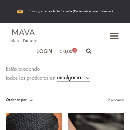
Envío gratuito a toda España (Península e Islas Baleares)
0
LOGIN
€
0,00
Estás buscando
amalgama
todos los productos en
Ordenar por
2 productos