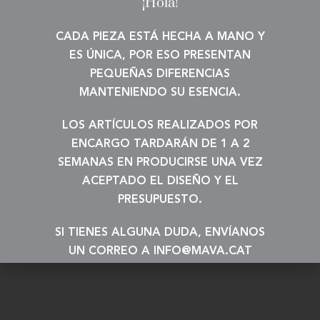
¡Hola!
CADA PIEZA ESTÁ HECHA A MANO Y
ES ÚNICA, POR ESO PRESENTAN
PEQUEÑAS DIFERENCIAS
MANTENIENDO SU ESENCIA.
LOS ARTÍCULOS REALIZADOS POR
ENCARGO TARDARÁN DE 1 A 2
SEMANAS EN PRODUCIRSE UNA VEZ
ACEPTADO EL DISEÑO Y EL
PRESUPUESTO.
SI TIENES ALGUNA DUDA, ENVÍANOS
UN CORREO A INFO@MAVA.CAT
¡Gracias!