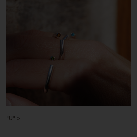
"U" >