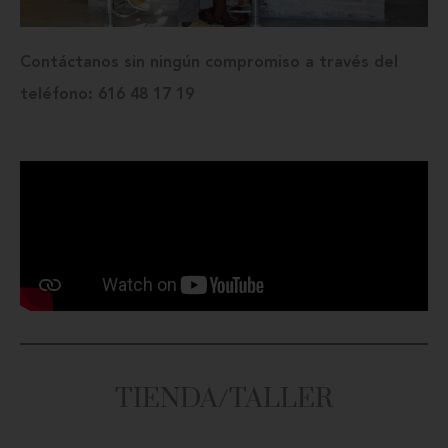
Contáctanos sin ningún compromiso a través del
teléfono: 616 48 17 19
TIENDA/TALLER