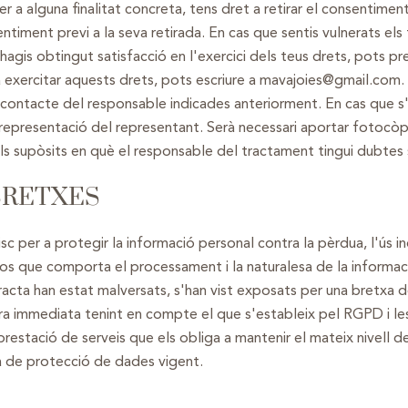
er a alguna finalitat concreta, tens dret a retirar el consentim
ntiment previ a la seva retirada. En cas que sentis vulnerats els
agis obtingut satisfacció en l'exercici dels teus drets, pots p
 exercitar aquests drets, pots escriure a mavajoies@gmail.com.
 contacte del responsable indicades anteriorment. En cas que s'
a representació del representant. Serà necessari aportar fotoc
uells supòsits en què el responsable del tractament tingui dubtes 
BRETXES
per a protegir la informació personal contra la pèrdua, l'ús ind
scos que comporta el processament i la naturalesa de la informac
racta han estat malversats, s'han vist exposats per una bretxa 
era immediata tenint en compte el que s'estableix pel RGPD i le
stació de serveis que els obliga a mantenir el mateix nivell de 
a de protecció de dades vigent.