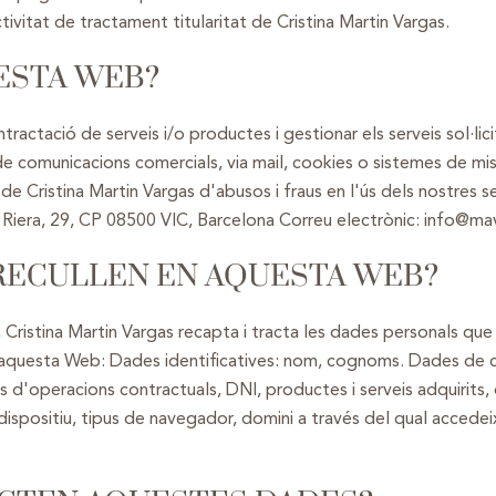
ivitat de tractament titularitat de Cristina Martin Vargas.
ESTA WEB?
tractació de serveis i/o productes i gestionar els serveis sol·lic
tde comunicacions comercials, via mail, cookies o sistemes de mis
e Cristina Martin Vargas d'abusos i fraus en l'ús dels nostres se
a Riera, 29, CP 08500 VIC, Barcelona Correu electrònic: info@m
RECULLEN EN AQUESTA WEB?
t, Cristina Martin Vargas recapta i tracta les dades personals que
en aquesta Web: Dades identificatives: nom, cognoms. Dades de 
 d'operacions contractuals, DNI, productes i serveis adquirits,
 dispositiu, tipus de navegador, domini a través del qual accede