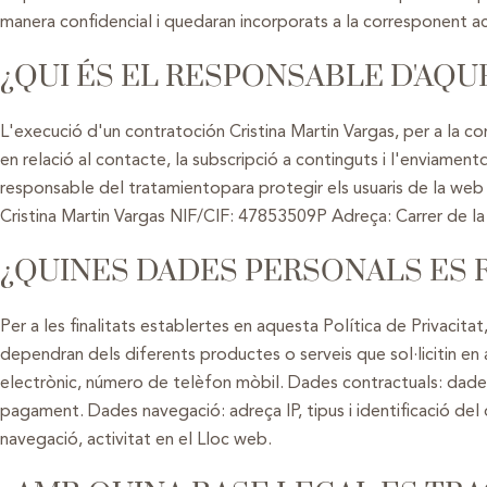
manera confidencial i quedaran incorporats a la corresponent act
¿QUI ÉS EL RESPONSABLE D'AQU
L'execució d'un contratoción Cristina Martin Vargas, per a la con
en relació al contacte, la subscripció a continguts i l'enviamen
responsable del tratamientopara protegir els usuaris de la web d
Cristina Martin Vargas NIF/CIF: 47853509P Adreça: Carrer de l
¿QUINES DADES PERSONALS ES 
Per a les finalitats establertes en aquesta Política de Privacita
dependran dels diferents productes o serveis que sol·licitin 
electrònic, número de telèfon mòbil. Dades contractuals: dades
pagament. Dades navegació: adreça IP, tipus i identificació del
navegació, activitat en el Lloc web.