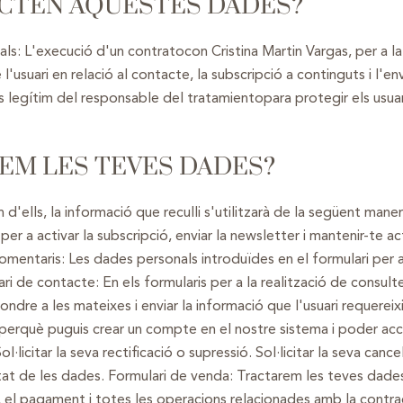
ACTEN AQUESTES DADES?
: L'execució d'un contratocon Cristina Martin Vargas, per a la 
e l'usuari en relació al contacte, la subscripció a continguts i l
ès legítim del responsable del tratamientopara protegir els usuar
REM LES TEVES DADES?
'ells, la informació que reculli s'utilitzarà de la següent maner
per a activar la subscripció, enviar la newsletter i mantenir-te a
comentaris: Les dades personals introduïdes en el formulari per a
lari de contacte: En els formularis per a la realització de consu
pondre a les mateixes i enviar la informació que l'usuari requerei
 perquè puguis crear un compte en el nostre sistema i poder acce
l·licitar la seva rectificació o supressió. Sol·licitar la seva cancel·
litat de les dades. Formulari de venda: Tractarem les teves dade
, el pagament i totes les operacions relacionades amb la contrac