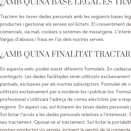
¿AMB QUINA BASE LEGAL ES TR
Tractem les teves dades personals amb les següents bases legals
productes i gestionar els serveis sol·licitats. El consentiment d
comercials, via mail, cookies o sistemes de missatgeria. L'inter
Vargas d'abusos i fraus en l'ús dels nostres serveis.
¿AMB QUINA FINALITAT TRACTA
En aquesta web, poden existir diferents formularis. En cadascun d
continguts: Les dades facilitades seran utilitzats exclusivament 
puntuals, exclusives per als nostres subscriptors. Formulari de 
utilitzats exclusivament per a moderar-los i publicar-los. Formu
professional s'utilitzarà l'adreça de correu electrònic per a res
registre: En aquest cas, sol·licitarem les teves dades personals
Sol·licitar l'accés a les dades personals relatives a l'interessat. So
seu tractament. Oposar-se al tractament. Sol·licitar la portabi
nostres productes i/o serveis, incloent la gestió de la comanda