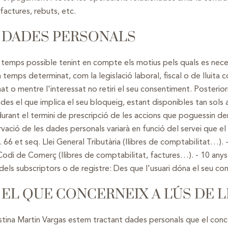
factures, rebuts, etc.
S DADES PERSONALS
 temps possible tenint en compte els motius pels quals es nece
temps determinat, com la legislació laboral, fiscal o de lluita c
t o mentre l'interessat no retiri el seu consentiment. Posterio
 el que implica el seu bloqueig, estant disponibles tan sols a s
urant el termini de prescripció de les accions que poguessin der
ació de les dades personals variarà en funció del servei que el c
. 66 et seq. Llei General Tributària (llibres de comptabilitat…). -
 Codi de Comerç (llibres de comptabilitat, factures…). - 10 anys:
ls subscriptors o de registre: Des que l'usuari dóna el seu cons
 EL QUE CONCERNEIX A L'ÚS DE 
istina Martin Vargas estem tractant dades personals que el con