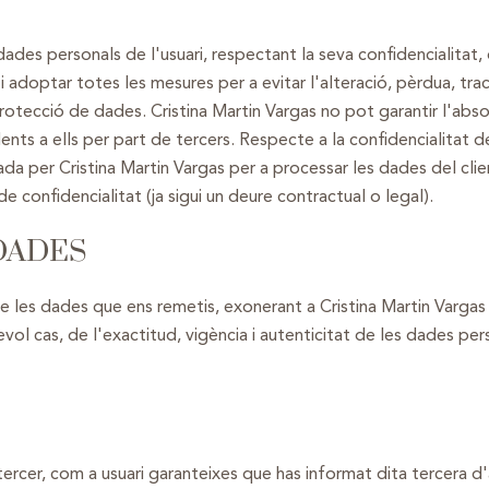
ades personals de l'usuari, respectant la seva confidencialitat, 
i adoptar totes les mesures per a evitar l'alteració, pèrdua, tr
otecció de dades. Cristina Martin Vargas no pot garantir l'abso
lents a ells per part de tercers. Respecte a la confidencialitat 
a per Cristina Martin Vargas per a processar les dades del clien
e confidencialitat (ja sigui un deure contractual o legal).
 DADES
 de les dades que ens remetis, exonerant a Cristina Martin Varga
ol cas, de l'exactitud, vigència i autenticitat de les dades perso
rcer, com a usuari garanteixes que has informat dita tercera d'a