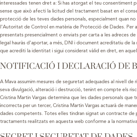
interessades tenen dret a: Si has atorgat el teu consentiment p
sense que això afecti la licitud del tractament basat en el conse
protecció de les teves dades personals, especialment quan no h
l'Autoritat de Control en matèria de Protecció de Dades. Per a
presentats presencialment o enviats per carta a les adreces de
legal hauràs d'aportar, a més, DNI i document acreditatiu de l
que acrediti la identitat i sigui considerat vàlid en dret, en aq
NOTIFICACIÓ I DECLARACIÓ DE 
A Mava assumim mesures de seguretat adequades al nivell de risc 
seva divulgació, alteració i destrucció, tenint en compte els ri
Cristina Martin Vargas determina que les dades personals que t
incorrecta per un tercer, Cristina Martin Vargas actuarà de man
dades competents. Totes elles tindran signat un contracte de pre
tractaments realitzats en aquesta web conforme a la normativ