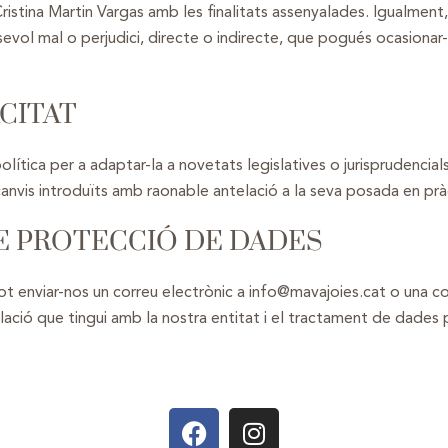
 Cristina Martin Vargas amb les finalitats assenyalades. Igualmen
sevol mal o perjudici, directe o indirecte, que pogués ocasiona
ACITAT
olítica per a adaptar-la a novetats legislatives o jurisprudencial
canvis introduïts amb raonable antelació a la seva posada en prà
E PROTECCIÓ DE DADES
t enviar-nos un correu electrònic a info@mavajoies.cat o una com
lació que tingui amb la nostra entitat i el tractament de dades p