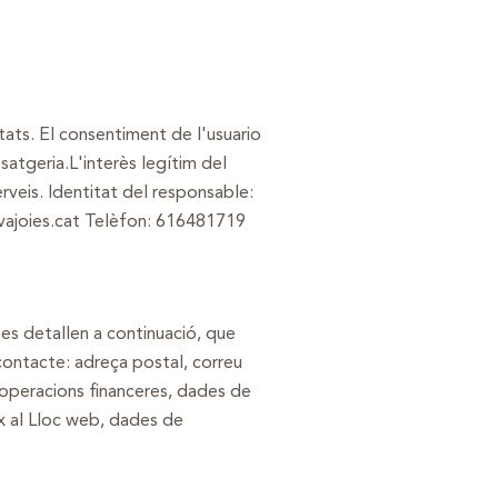
itats. El consentiment de l'usuario
satgeria.L'interès legítim del
rveis. Identitat del responsable:
avajoies.cat Telèfon: 616481719
 es detallen a continuació, que
contacte: adreça postal, correu
 operacions financeres, dades de
ix al Lloc web, dades de