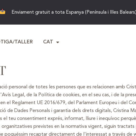
Enviament gratuït a tota Espanya (Península i Illes Balears
OTIGA/TALLER
CAT
T
ació personal de totes les persones que es relacionen amb Crist
l'Avís Legal, de la Política de cookies, en el seu cas, i de la pre
 en el Reglament UE 2016/679, del Parlament Europeu i del Con
ó de Dades Personals i garantia dels drets digitals, Cristina Ma
s el teu consentiment exprés, informat, lliure i inequívoc perqu
 organitzatives previstes en la normativa vigent, siguin tractats
e poguéssim recaptar directament de l'interessat a través de 