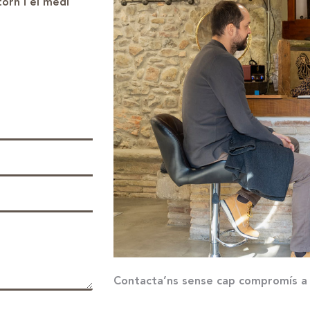
orn i el medi
Contacta’ns sense cap compromís a t