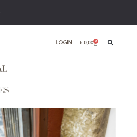
)
0
LOGIN
€
0,00
AL
ES