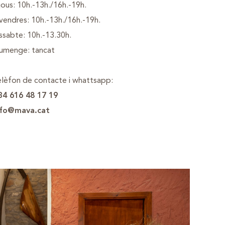
jous: 10h.-13h./16h.-19h.
vendres: 10h.-13h./16h.-19h.
ssabte: 10h.-13.30h.
iumenge: tancat
lèfon de contacte i whattsapp:
34 616 48 17 19
nfo@mava.cat