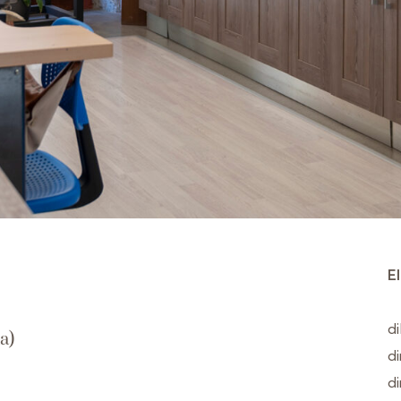
E
di
a)
di
di