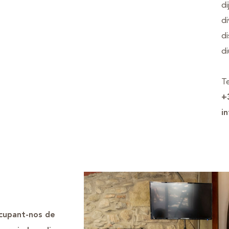
di
di
di
d
Te
+
i
ocupant-nos de