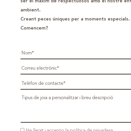
ser el màxim de respectuosos amb el nostre ent
ambient.
Creant peces úniques per a moments especials.
Comencem?
He llegit i accepto la
política de privadesa