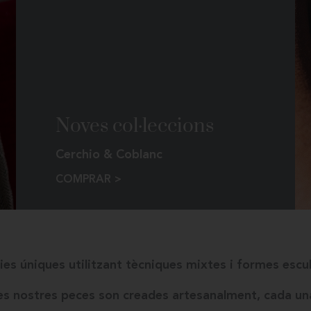
Noves col·leccions
Cerchio & Coblanc
COMPRAR >
es úniques utilitzant tècniques mixtes i formes escu
les nostres peces son creades artesanalment, cada un