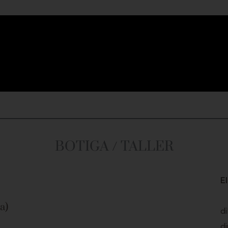
BOTIGA / TALLER
E
a)
di
di