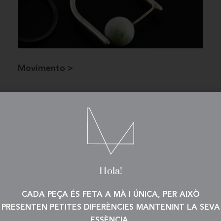
Movimento >
JOIES PERSONALITZADES
Hola!
CADA PEÇA ÉS FETA A MÀ I ÚNICA, PER AIXÒ
PRESENTEN PETITES DIFERÈNCIES MANTENINT LA SEVA
ESSÈNCIA.