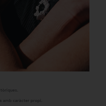
ltòriques.
a amb caràcter propi.