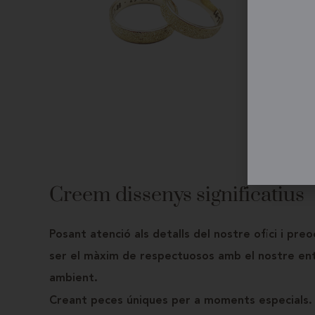
Creem dissenys significatius
Posant atenció als detalls del nostre ofici i pre
ser el màxim de respectuosos amb el nostre ent
ambient.
Creant peces úniques per a moments especials.