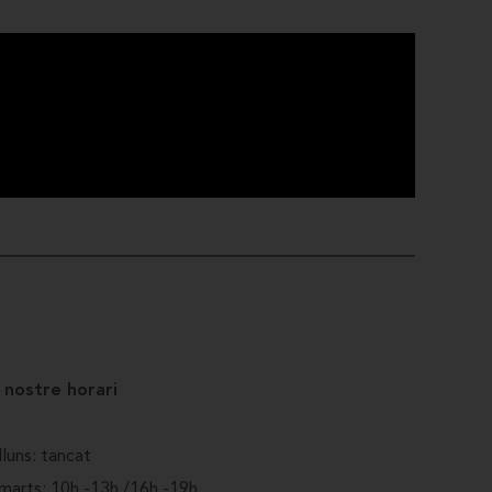
l nostre horari
lluns: tancat
marts: 10h.-13h./16h.-19h.