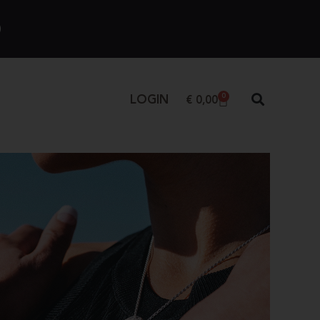
)
0
LOGIN
€
0,00