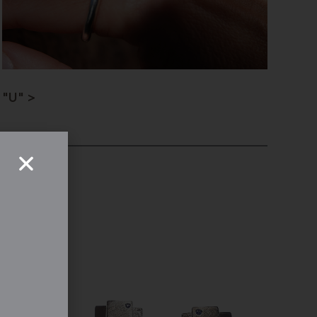
"U" >