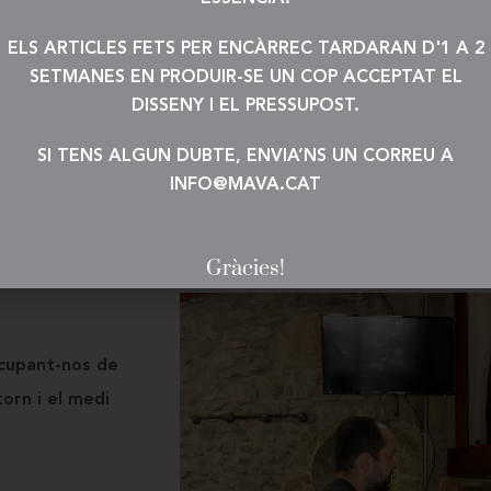
ELS ARTICLES FETS PER ENCÀRREC TARDARAN D'1 A 2
SETMANES EN PRODUIR-SE UN COP ACCEPTAT EL
DISSENY I EL PRESSUPOST.
SI TENS ALGUN DUBTE, ENVIA’NS UN CORREU A
INFO@MAVA.CAT
Gràcies!
ocupant-nos de
orn i el medi