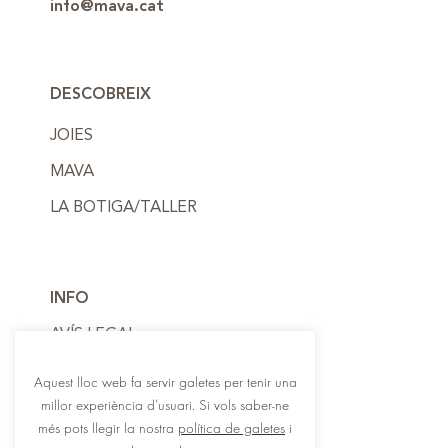
info@mava.cat
DESCOBREIX
JOIES
MAVA
LA BOTIGA/TALLER
INFO
AVÍS LEGAL
POLÍTICA DE PRIVADESA
Aquest lloc web fa servir galetes per tenir una
millor experiència d’usuari. Si vols saber-ne
POLÍTICA DE COOKIES
més pots llegir la nostra
política de galetes
i