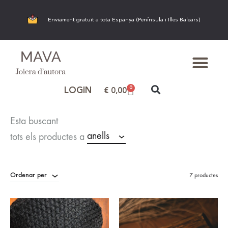
Enviament gratuït a tota Espanya (Península i Illes Balears)
0
LOGIN
€
0,00
Esta buscant
anells
tots els productes a
Ordenar per
7 productes