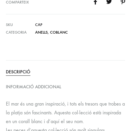
COMPARTEIX
SKU
CAP
CATEGORIA
ANELLS
,
COBLANC
DESCRIPCIÓ
INFORMACIÓ ADDICIONAL
El mar és una gran inspiració, i tots els tresors que trobes a
la platja són fascinants. Aquesta col·lecció està inspirada
en un corall blanc i d’aquí el seu nom.
Les peces d’aquesta col·lecció són molt singulars,