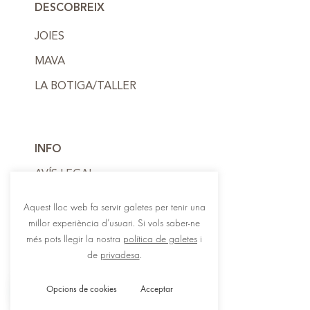
DESCOBREIX
JOIES
MAVA
LA BOTIGA/TALLER
INFO
AVÍS LEGAL
POLÍTICA DE PRIVADESA
Aquest lloc web fa servir galetes per tenir una
millor experiència d’usuari. Si vols saber-ne
POLÍTICA DE COOKIES
més pots llegir la nostra
política de galetes
i
de
privadesa
.
Opcions de cookies
Acceptar