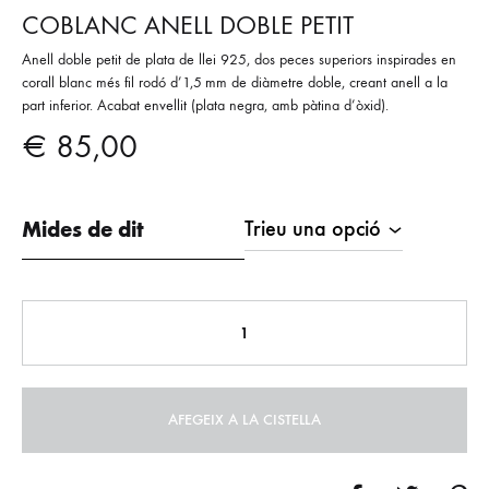
COBLANC ANELL DOBLE PETIT
Anell doble petit de plata de llei 925, dos peces superiors inspirades en
corall blanc més fil rodó d’1,5 mm de diàmetre doble, creant anell a la
part inferior. Acabat envellit (plata negra, amb pàtina d’òxid).
€
85,00
Mides de dit
AFEGEIX A LA CISTELLA