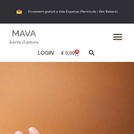
Enviament gratuït a tota Espanya (Península i Illes Balears)
0
LOGIN
€
0,00