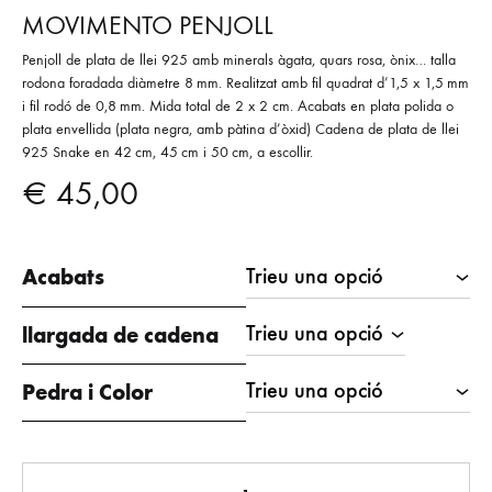
MOVIMENTO PENJOLL
Penjoll de plata de llei 925 amb minerals àgata, quars rosa, ònix… talla
rodona foradada diàmetre 8 mm. Realitzat amb fil quadrat d’1,5 x 1,5 mm
i fil rodó de 0,8 mm. Mida total de 2 x 2 cm. Acabats en plata polida o
plata envellida (plata negra, amb pàtina d’òxid) Cadena de plata de llei
925 Snake en 42 cm, 45 cm i 50 cm, a escollir.
€
45,00
Acabats
llargada de cadena
Pedra i Color