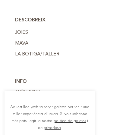
DESCOBREIX
JOIES
MAVA
LA BOTIGA/TALLER
INFO
AVÍS LEGAL
POLÍTICA DE PRIVADESA
Aquest lloc web fa servir galetes per tenir una
millor experiència d’usuari. Si vols saber-ne
POLÍTICA DE COOKIES
més pots llegir la nostra
política de galetes
i
de
privadesa
.