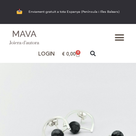
Enviament gratuït a tota Espanya (Península i Illes Balears)
0
LOGIN
€
0,00